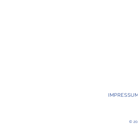
IMPRESSU
​© 20